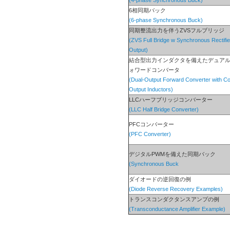
(4-phase Synchronous Buck)
6相同期バック
(6-phase Synchronous Buck)
同期整流出力を伴うZVSフルブリッジ
(ZVS Full Bridge w Synchronous Rectifi
Output)
結合型出力インダクタを備えたデュア
ォワードコンバータ
(Dual-Output Forward Converter with C
Output Inductors)
LLCハーフブリッジコンバーター
(LLC Half Bridge Converter)
PFCコンバーター
(PFC Converter)
デジタルPWMを備えた同期バック
(Synchronous Buck
ダイオードの逆回復の例
(Diode Reverse Recovery Examples)
トランスコンダクタンスアンプの例
(Transconductance Amplifier Example)