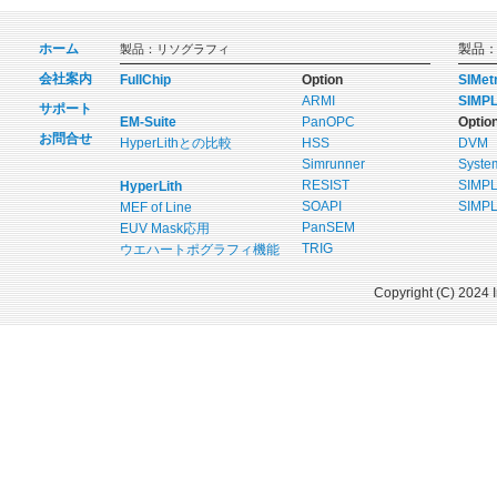
ホーム
製品
製品：リソグラフィ
会社案内
FullChip
Option
SIMet
ARMI
SIMPL
サポート
EM-Suite
PanOPC
Optio
お問合せ
HyperLithとの比較
HSS
DVM
Simrunner
Syste
RESIST
SIMPL
HyperLith
SOAPI
SIMP
MEF of Line
PanSEM
EUV Mask応用
TRIG
ウエハートポグラフィ機能
Copyright (C) 2024 I