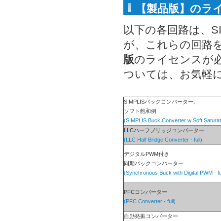
【製品版】のラ
以下の各回路は、SIM
が、これらの回路をシミ
版
のライセンスが
ついては、お気軽
SIMPLISバックコンバーター、
ソフト飽和例
(SIMPLIS Buck Converter w Soft Saturatio
LLCハーフブリッジコンバーター
(LLC Half Bridge Converter - full)
デジタルPWM付き
同期バックコンバーター
(Synchronous Buck with Digital PWM - fu
PFCコンバーター
(PFC Converter - full)
自励発振コンバーター